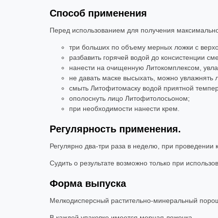
Способ применения
Перед использованием для получения максимально
три больших по объему мерных ложки с верх
разбавить горячей водой до консистенции см
нанести на очищенную Литокомплексом, увла
не давать маске высыхать, можно увлажнять
смыть Литофитомаску водой приятной темпе
ополоснуть лицо Литофитолосьоном;
при необходимости нанести крем.
Регулярность применения.
Регулярно два-три раза в неделю, при проведении 
Судить о результате возможно только при использо
Форма выпуска
Мелкодисперсный растительно-минеральный порошо
В каждой упаковке имеется мерная ложечка.