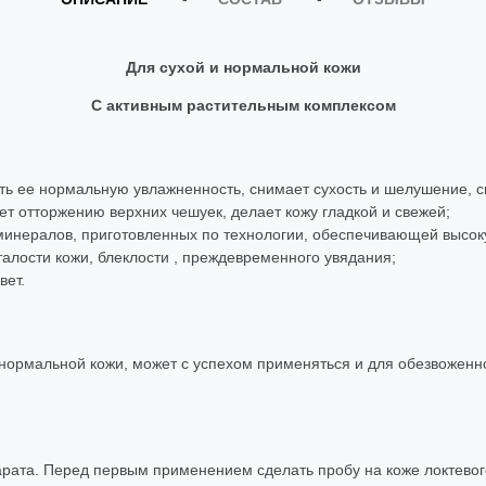
Для сухой и нормальной кожи
С активным растительным комплексом
ть ее нормальную увлажненность, снимает сухость и шелушение, с
ет отторжению верхних чешуек, делает кожу гладкой и свежей;
инералов, приготовленных по технологии, обеспечивающей высоку
талости кожи, блеклости , преждевременного увядания;
вет.
ормальной кожи, может с успехом применяться и для обезвоженной
рата. Перед первым применением сделать пробу на коже локтевог