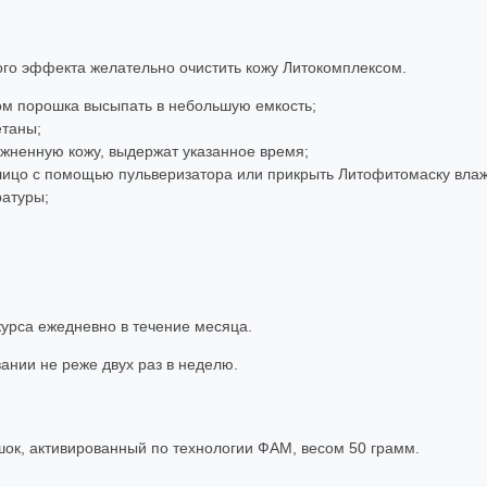
го эффекта желательно очистить кожу Литокомплексом.
ом порошка высыпать в небольшую емкость;
етаны;
жненную кожу, выдержат указанное время;
 лицо с помощью пульверизатора или прикрыть Литофитомаску вла
ратуры;
курса ежедневно в течение месяца.
вании не реже двух раз в неделю.
к, активированный по технологии ФАМ, весом 50 грамм.