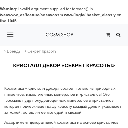
Warning
: Invalid argument supplied for foreach() in
/var/www_cs/feature/cosm/cosm.www/logic/.basket_class.y
on
line
1045
T
o
Бренды
Секрет Красоты
g
КРИСТАЛЛ ДЕКОР «СЕКРЕТ КРАСОТЫ»
g
l
e
Косметика «Кристалл Декор» состоит только из природных
пигментов, измельченных минералов и кристаллов! Это
n
россыпь пудр полудрагоценных минералов и кристаллов,
которая подчеркивает вашу красоту каждый день и ухаживает
a
за кожей, оставляя её молодой и свежей!
v
Ассортимент декоративной косметики на основе кристаллов
i