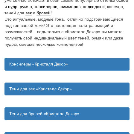
уже сейчас включает в себя самые популярные оттенки
основ
и пудр
,
румян
,
консилеров
,
шиммеров
,
подводок
и, конечно,
g
теней для
век
и
бровей
!
Это актуальные, модные тона, отлично подстраивающиеся
a
под тон вашей кожи! Это настоящая палитра эмоций и
t
возможностей – ведь только с «Кристалл Декор» вы можете
получить свой индивидуальный цвет теней, румян или даже
i
пудры, смешав несколько компонентов!
o
n
Консилеры «Кристалл Декор»
Тени для век «Кристалл Декор»
Тени для бровей «Кристалл Декор»