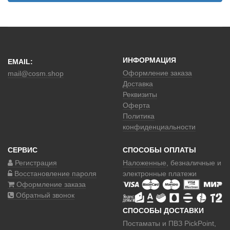
ИНФОРМАЦИЯ
EMAIL:
Оформление заказа
mail@cosm.shop
Доставка
Реквизиты
Оферта
Политика
конфиденциальности
СЕРВИС
СПОСОБЫ ОПЛАТЫ
Регистрация
Наложенные
, безналичные и
Восстановление пароля
электронные платежи
Оформление заказа
Обратный звонок
СПОСОБЫ ДОСТАВКИ
Постаматы и ПВЗ PickPoint,