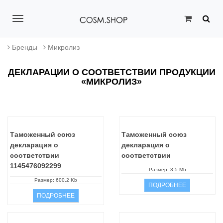
T
o
Бренды
Микролиз
g
ДЕКЛАРАЦИИ О СООТВЕТСТВИИ ПРОДУКЦИИ
g
«МИКРОЛИЗ»
l
e
n
Таможенный союз
Таможенный союз
a
декларация о
декларация о
соответствии
соответствии
v
1145476092299
Размер: 3.5 Mb
i
Размер: 600.2 Kb
ПОДРОБНЕЕ
ПОДРОБНЕЕ
g
a