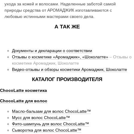
ухода за кожей и волосами. Наделенные заботой самой
i
природы средства от АРОМАДЖИК изготавливаются с
g
любовью истинными мастерами своего дела.
А ТАК ЖЕ
a
t
i
Документы и декларации о соответствии
Отзывы о косметике «Аромаджик», «Шоколатте»
Отзывы о
o
косметике Аромаджик, Шоколатте
n
Видео-отзывы и обзоры косметики Аромаджик, Шоколатте
КАТАЛОГ ПРОИЗВОДИТЕЛЯ
ChocoLatte косметика
ChocoLatte для волос
Масло-бальзам для волос ChocoLatte™
Мусс для волос ChocoLatte™
Фито-шампунь для волос ChocoLatte™
Сыворотка для волос ChocoLatte™