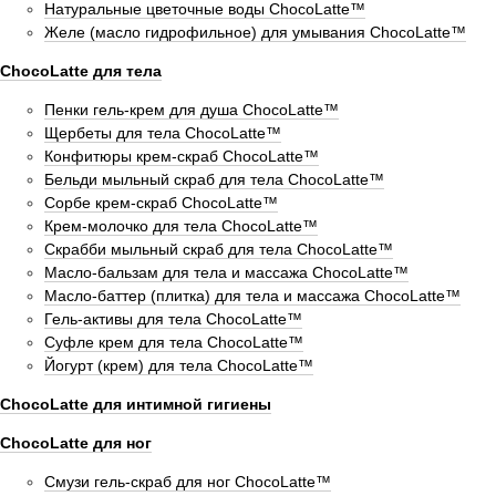
Натуральные цветочные воды ChocoLatte™
Желе (масло гидрофильное) для умывания ChocoLatte™
ChocoLatte для тела
Пенки гель-крем для душа ChocoLatte™
Щербеты для тела ChocoLatte™
Конфитюры крем-скраб ChocoLatte™
Бельди мыльный скраб для тела ChocoLatte™
Сорбе крем-скраб ChocoLatte™
Крем-молочко для тела ChocoLatte™
Скрабби мыльный скраб для тела ChocoLatte™
Масло-бальзам для тела и массажа ChocoLatte™
Масло-баттер (плитка) для тела и массажа ChocoLatte™
Гель-активы для тела ChocoLatte™
Суфле крем для тела ChocoLatte™
Йогурт (крем) для тела ChocoLatte™
ChocoLatte для интимной гигиены
ChocoLatte для ног
Смузи гель-скраб для ног ChocoLatte™