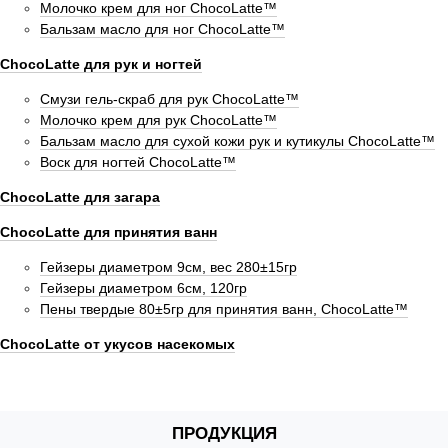
Молочко крем для ног ChocoLatte™
Бальзам масло для ног ChocoLatte™
ChocoLatte для рук и ногтей
Смузи гель-скраб для рук ChocoLatte™
Молочко крем для рук ChocoLatte™
Бальзам масло для сухой кожи рук и кутикулы ChocoLatte™
Воск для ногтей ChocoLatte™
ChocoLatte для загара
ChocoLatte для принятия ванн
Гейзеры диаметром 9см, вес 280±15гр
Гейзеры диаметром 6см, 120гр
Пены твердые 80±5гр для принятия ванн, ChocoLatte™
ChocoLatte от укусов насекомых
ПРОДУКЦИЯ