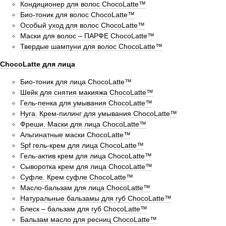
Кондиционер для волос ChocoLatte™
Био-тоник для волос ChocoLatte™
Особый уход для волос ChocoLatte™
Маски для волос – ПАРФЕ ChocoLatte™
Твердые шампуни для волос ChocoLatte™
ChocoLatte для лица
Био-тоник для лица ChocoLatte™
Шейк для снятия макияжа ChocoLatte™
Гель-пенка для умывания ChocoLatte™
Нуга. Крем-пилинг для умывания ChocoLatte™
Фреши. Маски для лица ChocoLatte™
Альгинатные маски ChocoLatte™
Spf гель-крем для лица ChocoLatte™
Гель-актив крем для лица ChocoLatte™
Сыворотка крем для лица ChocoLatte™
Суфле. Крем суфле ChocoLatte™
Масло-бальзам для лица ChocoLatte™
Натуральные бальзамы для губ ChocoLatte™
Блеск – бальзам для губ ChocoLatte™
Бальзам масло для ресниц ChocoLatte™