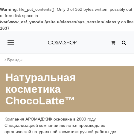
Warning
: file_put_contents(): Only 0 of 362 bytes written, possibly out
of free disk space in
/var/www_cs/_ymodul/ysite.u/classes/sys_session/.class.y
on line
1637
T
o
Бренды
g
Натуральная
g
косметика
l
ChocoLatte™
e
n
a
Компания АРОМАДЖИК основана в 2009 году.
Специализацией компании является производство
v
органической натуральной косметики ручной работы для