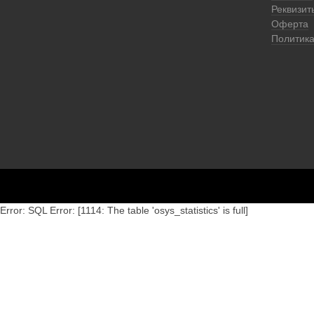
Реквизит
Оферта
Политик
Error: SQL Error: [1114: The table 'osys_statistics' is full]