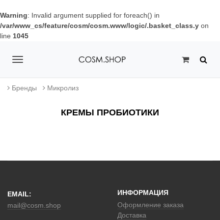
Warning
: Invalid argument supplied for foreach() in
/var/www_cs/feature/cosm/cosm.www/logic/.basket_class.y
on
line
1045
T
o
Бренды
Микролиз
g
КРЕМЫ ПРОБИОТИКИ
g
l
e
n
a
ИНФОРМАЦИЯ
EMAIL:
v
Оформление заказа
mail@cosm.shop
Доставка
i