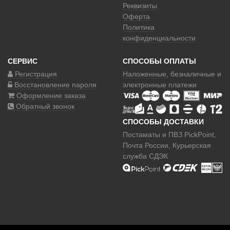
Реквизиты
g
Оферта
Политика
a
конфиденциальности
t
СЕРВИС
СПОСОБЫ ОПЛАТЫ
i
Регистрация
Наложенные
, безналичные и
Восстановление пароля
электронные платежи
o
Оформление заказа
n
Обратный звонок
СПОСОБЫ ДОСТАВКИ
Постаматы и ПВЗ PickPoint,
Почта России, Курьерская
служба СДЭК