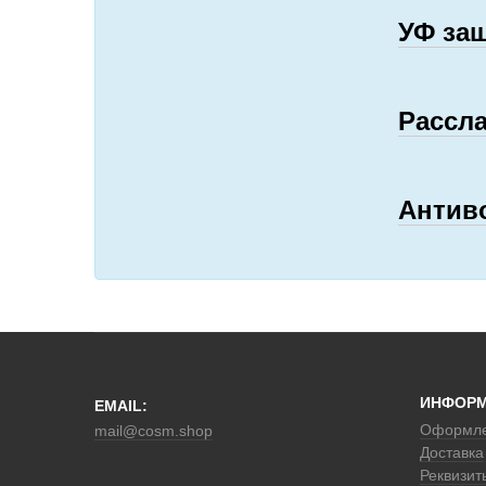
УФ за
Рассл
Антив
ИНФОР
EMAIL:
Оформле
mail@cosm.shop
Доставка
Реквизит