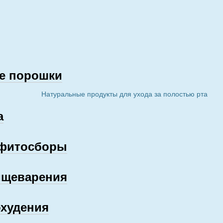
е порошки
Натуральные продукты для ухода за полостью рта
а
 фитосборы
ищеварения
охудения