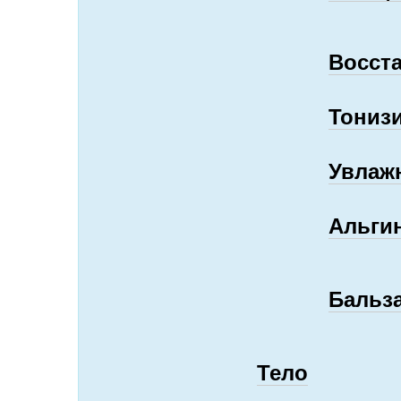
Восст
Тониз
Увлаж
Альги
Бальз
Тело