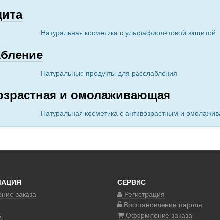
щита
Натуральная косметика с ультрафиолетовой защитой
абление
Натуральные продукты для расслабления
озрастная и омолаживающая
Натуральная косметика с антивозрастным и омолаж
МАЦИЯ
СЕРВИС
ние заказа
Регистрация
Восстановление пароля
ы
Оформление заказа