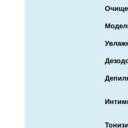
Очище
Модел
Увлаж
Дезод
Депил
Интим
Тониз