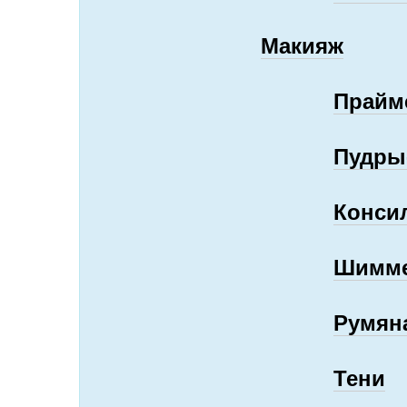
Макияж
Прайм
Пудры
Конси
Шимм
Румян
Тени