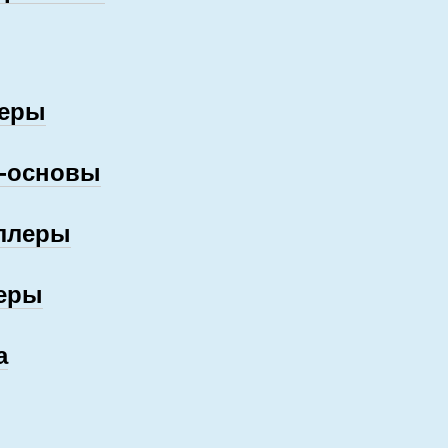
еры
-основы
ллеры
еры
а