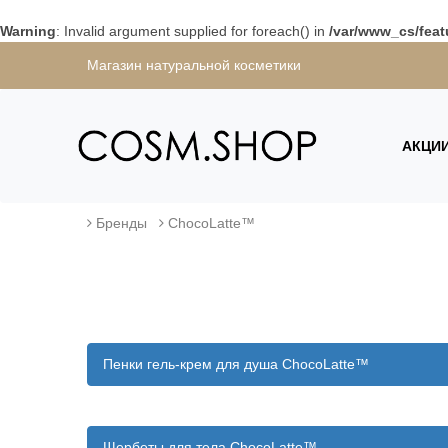
Warning
: Invalid argument supplied for foreach() in
/var/www_cs/feat
Магазин натуральной косметики
АКЦИ
Бренды
ChocoLatte™
Пенки гель-крем для душа ChocoLatte™
Щербеты для тела ChocoLatte™