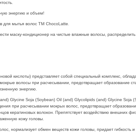
итость.
ную энергию и объем!
 для мытья волос TM ChocoLatte.
сти маску-кондиционер на чистые влажные волосы, распределить п
боновой кислоты) представляет собой специальный комплекс, обл
 мокрые волосы при расчесывании, предотвращает образование ста
изненную энергию.
nd) Glycine Soja (Soybean) Oil (and) Glycolipids (and) Glycine Soja
дения при расчесывании мокрых волос, предотвращает образование
цов кератиновых волокон. Препятствует воздействию внешних физ
раженную кожу головы.
олос, нормализует обмен веществ кожи головы, придает гибкость и 