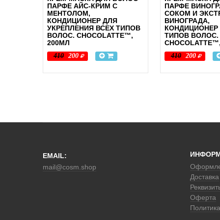
ПАРФЕ АЙС-КРИМ С
ПАРФЕ ВИНОГР
МЕНТОЛОМ,
СОКОМ И ЭКСТ
КОНДИЦИОНЕР ДЛЯ
ВИНОГРАДА,
УКРЕПЛЕНИЯ ВСЕХ ТИПОВ
КОНДИЦИОНЕР 
ВОЛОС. CHOCOLATTE™,
ТИПОВ ВОЛОС.
200МЛ
CHOCOLATTE™,
410
200
410
200
ИНФОР
EMAIL:
Оформле
mail@cosm.shop
Доставка
Реквизит
Оферта
Политик