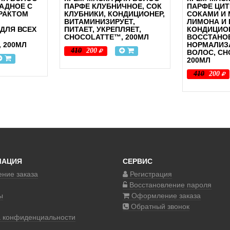
АДНОЕ С
ПАРФЕ КЛУБНИЧНОЕ, СОК
ПАРФЕ ЦИТ
РАКТОМ
КЛУБНИКИ, КОНДИЦИОНЕР,
СОКАМИ И
ВИТАМИНИЗИРУЕТ,
ЛИМОНА И 
ДЛЯ ВСЕХ
ПИТАЕТ, УКРЕПЛЯЕТ,
КОНДИЦИО
CHOCOLATTE™, 200МЛ
ВОССТАНО
 200МЛ
НОРМАЛИЗ
410
200
ВОЛОС, CH
200МЛ
410
200
МАЦИЯ
СЕРВИС
ние заказа
Регистрация
Восстановление пароля
ы
Оформление заказа
Обратный звонок
а конфиденциальности