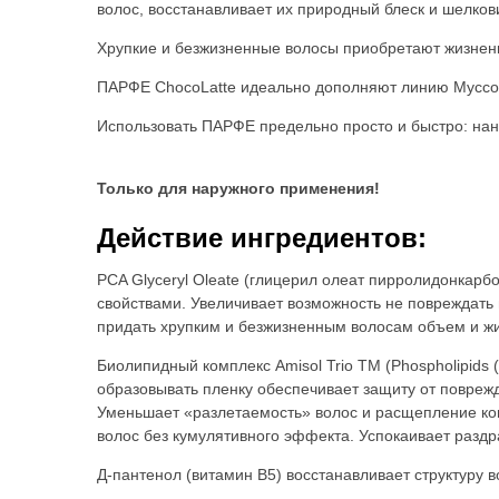
волос, восстанавливает их природный блеск и шелков
Хрупкие и безжизненные волосы приобретают жизнен
ПАРФЕ ChocoLatte идеально дополняют линию Муссов
Использовать ПАРФЕ предельно просто и быстро: нане
Только для наружного применения!
Действие ингредиентов:
PCA Glyceryl Oleate (глицерил олеат пирролидонкар
свойствами. Увеличивает возможность не повреждать
придать хрупким и безжизненным волосам объем и ж
Биолипидный комплекс Amisol Trio TM (Phospholipids (a
образовывать пленку обеспечивает защиту от повреж
Уменьшает «разлетаемость» волос и расщепление кон
волос без кумулятивного эффекта. Успокаивает разд
Д-пантенол (витамин B5) восстанавливает структуру в