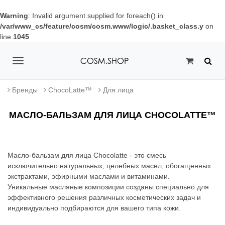
Warning
: Invalid argument supplied for foreach() in
/var/www_cs/feature/cosm/cosm.www/logic/.basket_class.y
on
line
1045
T
o
Бренды
ChocoLatte™
Для лица
g
МАСЛО-БАЛЬЗАМ ДЛЯ ЛИЦА CHOCOLATTE™
g
l
e
Масло-бальзам для лица Chocolatte - это смесь
исключительно натуральных, целебных масел, обогащенных
n
экстрактами, эфирными маслами и витаминами.
Уникальные масляные композиции созданы специально для
a
эффективного решения различных косметических задач и
v
индивидуально подбираются для вашего типа кожи.
i