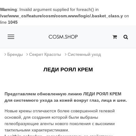
Warning
: Invalid argument supplied for foreach() in
/var/www_cs/feature/cosm/cosm.www/logic/.basket_class.y
on
line
1045
T
o
Бренды
Секрет Красоты
Системный уход
g
ЛЕДИ РОЯЛ КРЕМ
g
l
e
Представляем обновленную линию ЛЕДИ РОЯЛ КРЕМ
для системного ухода за кожей вокруг глаз, лица и шеи.
n
Новые кремы отличаются более совершенной гелевой
a
основой, для создания которой были выбраны
гелеобразующие агенты нового поколения с высокими
v
тактильными характеристиками.
i