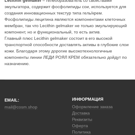
Lecithin gelmaker
– гелеобразователь со свойствами
эмульгатора, содержит фосфолипиды сои, используется для
g
создания инновационных текстур типа гель/крем.
Фосфолипиды лецитина являются компонентами клеточных
a
мембран, так что Lecithin gelmaker не только эмульгирующий
t
компонент, но и функциональный, то есть актив.
Главный плюс Lecithin gelmaker состоит в его высокой
i
транспортной способности доставлять активы в глубокие слои
кожи. Благодаря этому дорогие высокотехнологичные
o
компоненты линии ЛЕДИ РОЯЛ КРЕМ обязательно дойдут по
n
назначению.
ИНФОРМАЦИЯ
EMAIL:
Оформление заказа
mail@cosm.shop
Доставка
Реквизиты
Оферта
Политика