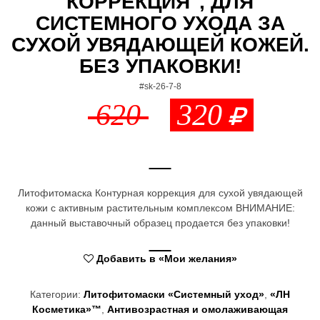
КОРРЕКЦИЯ", ДЛЯ
n
СИСТЕМНОГО УХОДА ЗА
a
СУХОЙ УВЯДАЮЩЕЙ КОЖЕЙ.
БЕЗ УПАКОВКИ!
v
#sk-26-7-8
i
620
320
g
a
t
i
Литофитомаска Контурная коррекция для сухой увядающей
кожи с активным растительным комплексом ВНИМАНИЕ:
o
данный выставочный образец продается без упаковки!
n
Добавить в «Мои желания»
Категории:
Литофитомаски «Системный уход»
,
«ЛН
Косметика»™
,
Антивозрастная и омолаживающая