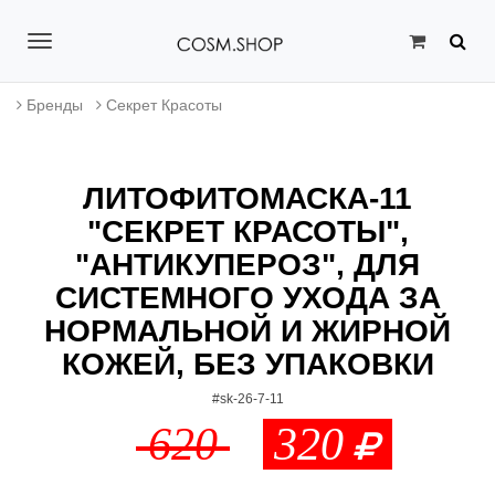
T
o
Бренды
Секрет Красоты
g
g
ЛИТОФИТОМАСКА-11
l
"СЕКРЕТ КРАСОТЫ",
e
"АНТИКУПЕРОЗ", ДЛЯ
n
СИСТЕМНОГО УХОДА ЗА
a
НОРМАЛЬНОЙ И ЖИРНОЙ
КОЖЕЙ, БЕЗ УПАКОВКИ
v
i
#sk-26-7-11
620
320
g
a