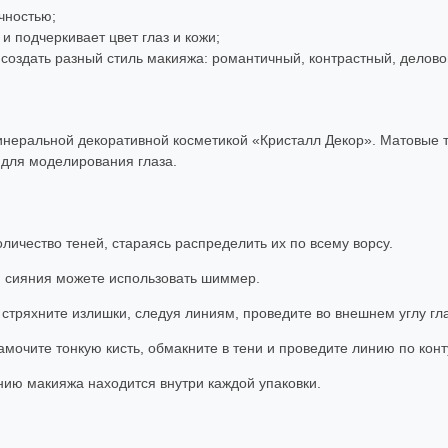
чностью;
и подчеркивает цвет глаз и кожи;
 создать разный стиль макияжа: романтичный, контрастный, делово
инеральной декоративной косметикой «Кристалл Декор». Матовые т
я для моделирования глаза.
личество теней, стараясь распределить их по всему ворсу.
я сияния можете использовать шиммер.
 стряхните излишки, следуя линиям, проведите во внешнем углу гл
амочите тонкую кисть, обмакните в тени и проведите линию по конт
ию макияжа находится внутри каждой упаковки.