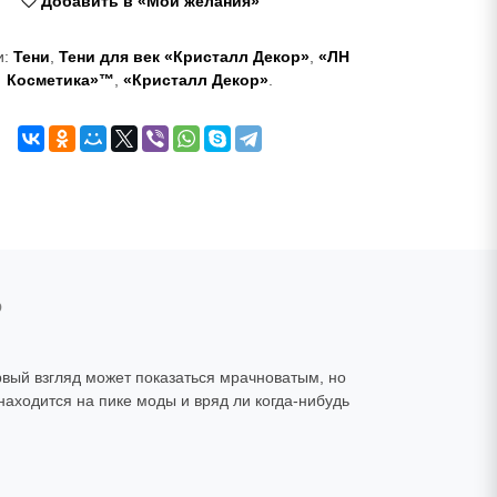
Добавить в «Мои желания»
и:
Тени
,
Тени для век «Кристалл Декор»
,
«ЛН
Косметика»™
,
«Кристалл Декор»
.
О
вый взгляд может показаться мрачноватым, но
 находится на пике моды и вряд ли когда-нибудь