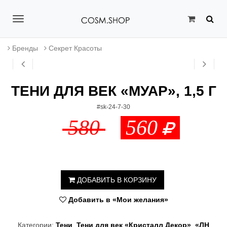
T
o
Бренды
Секрет Красоты
g
g
ТЕНИ ДЛЯ ВЕК «МУАР», 1,5 Г
l
#sk-24-7-30
e
580
560
n
a
v
ДОБАВИТЬ В КОРЗИНУ
i
Добавить в «Мои желания»
g
a
Категории:
Тени
,
Тени для век «Кристалл Декор»
,
«ЛН