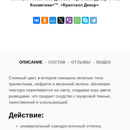
Косметика»™
,
«Кристалл Декор»
.
t
i
o
n
ОПИСАНИЕ
СОСТАВ
ОТЗЫВЫ
ВИДЕО
Сложный цвет, в котором смешаны зеленые тона
трилистника, нефрита и весенней зелени. Шелковая
текстура переливается на свету, создавая игру цвета
разводами, что придает сходство с муаровой тканью,
таинственной и ускользающей.
Действие:
универсальный самодостаточный оттенок,