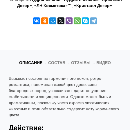
t
Декор»
,
«ЛН Косметика»™
,
«Кристалл Декор»
.
i
o
n
ОПИСАНИЕ
СОСТАВ
ОТЗЫВЫ
ВИДЕО
Вызывает состояние гармоничного покоя, ретро-
романтики, напоминая живой цвет древесины
благородных пород; успокаивает, дарит ощущение
стабильности и защищенности. Однако может быть и
драматичным, поскольку часто окраска экзотических
животных и птиц обязательно содержит ноту коричневого
цвета.
Действие: