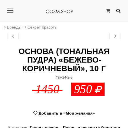
T
o
Бренды
Секрет Красоты
g
g
ОСНОВА (ТОНАЛЬНАЯ
l
ПУДРА) «БЕЖЕВО-
e
КОРИЧНЕВЫЙ», 10 Г
n
#sk-24-2-3
a
1450
950
v
i
g
Добавить в «Мои желания»
a
Категории:
Пудры-основы
,
Пудры и основы «Кристалл