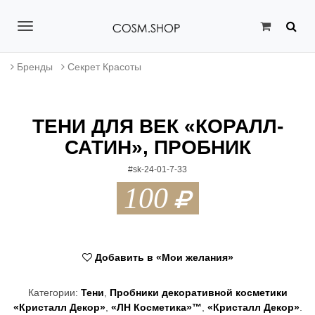
T
o
Бренды
Секрет Красоты
g
g
ТЕНИ ДЛЯ ВЕК «КОРАЛЛ-
l
САТИН», ПРОБНИК
e
#sk-24-01-7-33
n
100
a
v
i
Добавить в «Мои желания»
g
Категории:
Тени
,
Пробники декоративной косметики
a
«Кристалл Декор»
,
«ЛН Косметика»™
,
«Кристалл Декор»
.