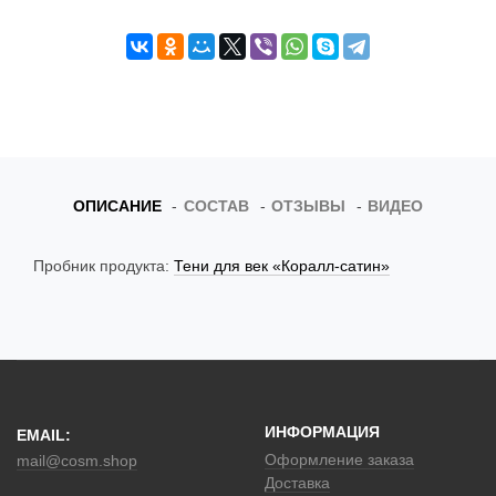
t
i
o
n
ОПИСАНИЕ
СОСТАВ
ОТЗЫВЫ
ВИДЕО
Пробник продукта:
Тени для век «Коралл-сатин»
ИНФОРМАЦИЯ
EMAIL:
Оформление заказа
mail@cosm.shop
Доставка