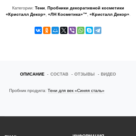
t
Категории:
Тени
,
Пробники декоративной косметики
«Кристалл Декор»
,
«ЛН Косметика»™
,
«Кристалл Декор»
.
i
o
n
ОПИСАНИЕ
СОСТАВ
ОТЗЫВЫ
ВИДЕО
Пробник продукта:
Тени для век «Синяя сталь»