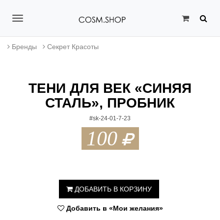
T
o
Бренды
Секрет Красоты
g
g
ТЕНИ ДЛЯ ВЕК «СИНЯЯ
l
СТАЛЬ», ПРОБНИК
e
#sk-24-01-7-23
n
100
a
v
i
ДОБАВИТЬ В КОРЗИНУ
g
Добавить в «Мои желания»
a