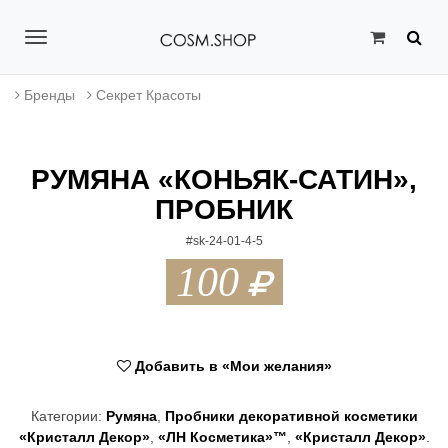
T
o
Бренды
Секрет Красоты
g
g
РУМЯНА «КОНЬЯК-САТИН»,
l
ПРОБНИК
e
#sk-24-01-4-5
n
100
a
v
i
Добавить в «Мои желания»
g
Категории:
Румяна
,
Пробники декоративной косметики
a
«Кристалл Декор»
,
«ЛН Косметика»™
,
«Кристалл Декор»
.