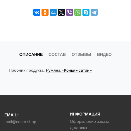
t
i
o
n
ОПИСАНИЕ
СОСТАВ
ОТЗЫВЫ
ВИДЕО
Пробник продукта:
Румяна «Коньяк-сатин»
ИНФОРМАЦИЯ
EMAIL:
Оформление заказа
mail@cosm.shop
Доставка