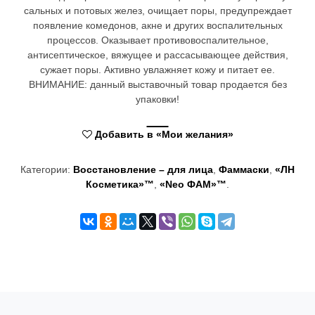
сальных и потовых желез, очищает поры, предупреждает
t
появление комедонов, акне и других воспалительных
i
процессов. Оказывает противовоспалительное,
антисептическое, вяжущее и рассасывающее действия,
o
сужает поры. Активно увлажняет кожу и питает ее.
ВНИМАНИЕ: данный выставочный товар продается без
n
упаковки!
Добавить в «Мои желания»
Категории:
Восстановление – для лица
,
Фаммаски
,
«ЛН
Косметика»™
,
«Neo ФАМ»™
.