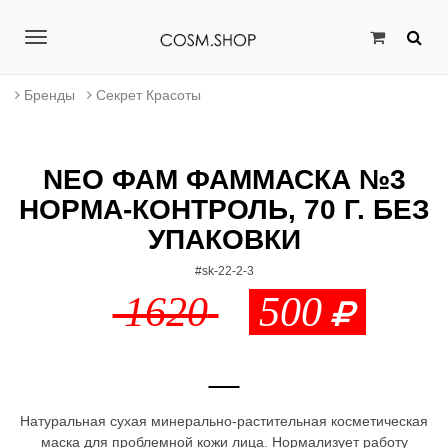
T
o
Бренды
Секрет Красоты
g
g
NEO ФАМ ФАММАСКА №3
l
НОРМА-КОНТРОЛЬ, 70 Г. БЕЗ
e
УПАКОВКИ
n
#sk-22-2-3
a
1620
500
v
i
g
Натуральная сухая минерально-растительная косметическая
a
маска для проблемной кожи лица. Нормализует работу