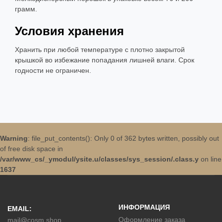
грамм.
Условия хранения
Хранить при любой температуре с плотно закрытой
крышкой во избежание попадания лишней влаги. Срок
годности не ограничен.
Warning
: file_put_contents(): Only 0 of 362 bytes written, possibly out
of free disk space in
/var/www_cs/_ymodul/ysite.u/classes/sys_session/.class.y
on line
1637
ИНФОРМАЦИЯ
EMAIL:
Оформление заказа
mail@cosm.shop