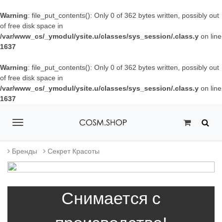
Warning
: file_put_contents(): Only 0 of 362 bytes written, possibly out
of free disk space in
/var/www_cs/_ymodul/ysite.u/classes/sys_session/.class.y
on line
1637
Warning
: file_put_contents(): Only 0 of 362 bytes written, possibly out
of free disk space in
/var/www_cs/_ymodul/ysite.u/classes/sys_session/.class.y
on line
1637
T
o
Бренды
Секрет Красоты
g
g
Снимается с
l
e