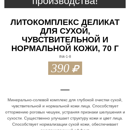
производства!
n
a
ЛИТОКОМПЛЕКС ДЕЛИКАТ
v
ДЛЯ СУХОЙ,
i
ЧУВСТВИТЕЛЬНОЙ И
g
НОРМАЛЬНОЙ КОЖИ, 70 Г
a
#sk-1-8
390
t
i
o
n
Минерально-солевой комплекс для глубокой очистки сухой,
чувствительной и нормальной кожи лица. Способствует
отторжению роговых чешуек, устраняя признаки шелушения и
сухости. Существенно улучшает структуру кожи и цвет лица.
Способствует нормализации сухой кожи, обеспечивает