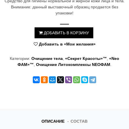
Средство для гигиены нормальной и жирной кожи лица и тела.
t
Внимание: данный выставочный образец продается без
упаковки!
i
o
ДОБАВИТЬ В КОРЗИНУ
n
Добавить в «Мои желания»
Категории:
Очищение тела
,
«Секрет Красоты»™
,
«Neo
ФАМ»™
,
Очищение Литокомплексы NEOФАМ
.
ОПИСАНИЕ
СОСТАВ