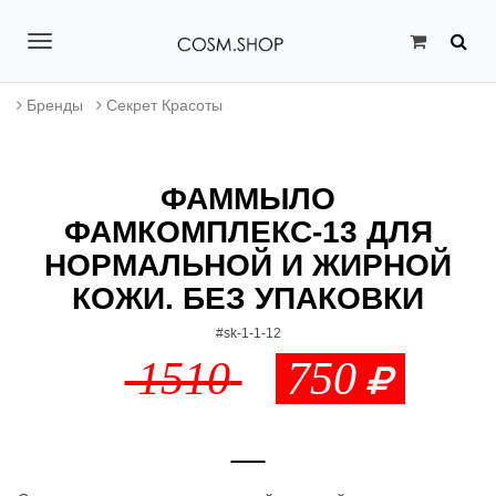
T
o
Бренды
Секрет Красоты
g
g
ФАММЫЛО
l
ФАМКОМПЛЕКС-13 ДЛЯ
e
НОРМАЛЬНОЙ И ЖИРНОЙ
n
КОЖИ. БЕЗ УПАКОВКИ
a
#sk-1-1-12
v
1510
750
i
g
a