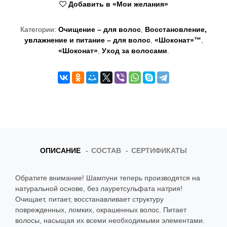
Добавить в «Мои желания»
t
i
Категории:
Очищение – для волос
,
Восстановление,
увлажнение и питание – для волос
,
«Шоконат»™
,
o
«Шоконат»
,
Уход за волосами
.
n
ОПИСАНИЕ
СОСТАВ
СЕРТИФИКАТЫ
Обратите внимание! Шампуни теперь производятся на
натуральной основе, без лауретсульфата натрия!
Очищает, питает, восстанавливает структуру
поврежденных, ломких, окрашенных волос. Питает
волосы, насыщая их всеми необходимыми элементами.