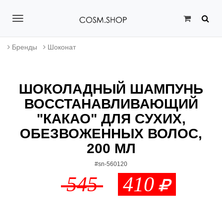
T
o
Бренды
Шоконат
g
g
ШОКОЛАДНЫЙ ШАМПУНЬ
l
ВОССТАНАВЛИВАЮЩИЙ
e
"КАКАО" ДЛЯ СУХИХ,
n
ОБЕЗВОЖЕННЫХ ВОЛОС,
a
200 МЛ
v
#sn-560120
545
410
i
g
a