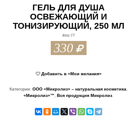
ГЕЛЬ ДЛЯ ДУША
t
ОСВЕЖАЮЩИЙ И
i
ТОНИЗИРУЮЩИЙ, 250 МЛ
o
#mz-77
n
330
Добавить в «Мои желания»
Категории:
ООО «Микролиз» – натуральная косметика
,
«Микролиз»™
,
Вся продукция Микролиз
.