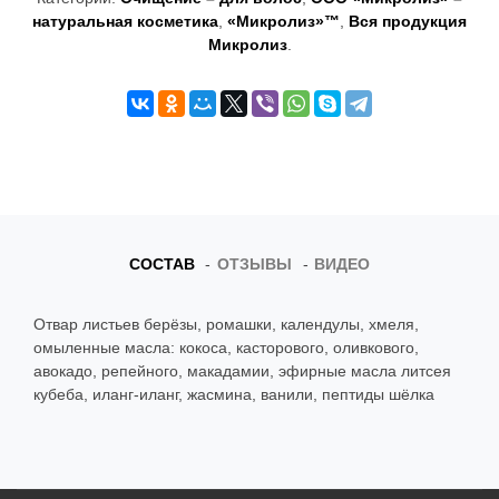
t
натуральная косметика
,
«Микролиз»™
,
Вся продукция
Микролиз
.
i
o
n
СОСТАВ
ОТЗЫВЫ
ВИДЕО
Отвар листьев берёзы, ромашки, календулы, хмеля,
омыленные масла: кокоса, касторового, оливкового,
авокадо, репейного, макадамии, эфирные масла литсея
кубеба, иланг-иланг, жасмина, ванили, пептиды шёлка