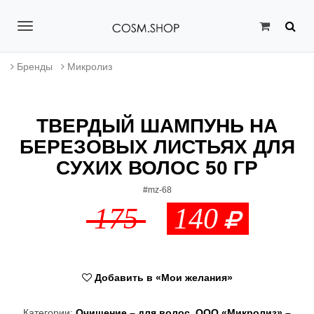
T
o
Бренды
Микролиз
g
g
ТВЕРДЫЙ ШАМПУНЬ НА
l
БЕРЕЗОВЫХ ЛИСТЬЯХ ДЛЯ
e
СУХИХ ВОЛОС 50 ГР
n
#mz-68
a
175
140
v
i
g
Добавить в «Мои желания»
a
Категории:
Очищение – для волос
,
ООО «Микролиз» –