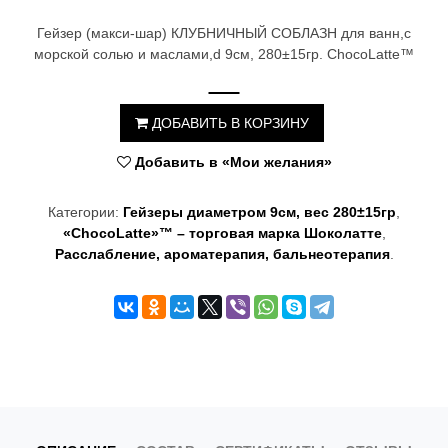
t
Гейзер (макси-шар) КЛУБНИЧНЫЙ СОБЛАЗН для ванн,с
i
морской солью и маслами,d 9см, 280±15гр. ChocoLatte™
o
n
ДОБАВИТЬ В КОРЗИНУ
Добавить в «Мои желания»
Категории:
Гейзеры диаметром 9см, вес 280±15гр
,
«ChocoLatte»™ – торговая марка Шоколатте
,
Расслабление, ароматерапия, бальнеотерапия
.