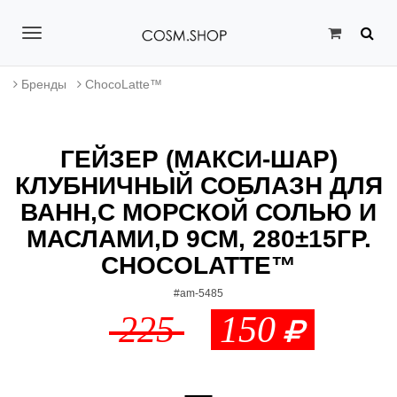
T
o
Бренды
ChocoLatte™
g
g
ГЕЙЗЕР (МАКСИ-ШАР)
l
КЛУБНИЧНЫЙ СОБЛАЗН ДЛЯ
e
ВАНН,С МОРСКОЙ СОЛЬЮ И
n
МАСЛАМИ,D 9СМ, 280±15ГР.
a
CHOCOLATTE™
v
#am-5485
225
150
i
g
a