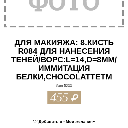
t
i
o
n
ДЛЯ МАКИЯЖА: 8.КИСТЬ
R084 ДЛЯ НАНЕСЕНИЯ
ТЕНЕЙ/ВОРС:L=14,D=8ММ/
ИММИТАЦИЯ
БЕЛКИ,CHOCOLATTEТМ
#am-5233
455
Добавить в «Мои желания»