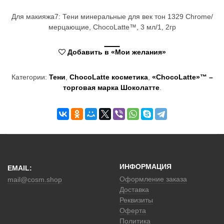
t
Для макияжа7: Тени минеральные для век тон 1329 Chrome/
i
мерцающие, ChocoLatte™, 3 мл/1, 2гр
o
Добавить в «Мои желания»
n
Категории:
Тени
,
ChocoLatte косметика
,
«ChocoLatte»™ –
торговая марка Шоколатте
.
ИНФОРМАЦИЯ
EMAIL:
Оформление заказа
mail@cosm.shop
Доставка
Реквизиты
Оферта
Политика