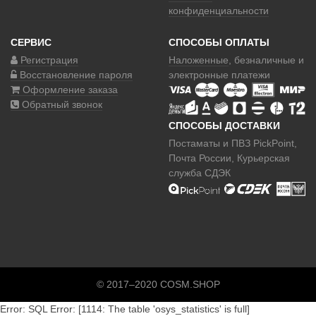
конфиденциальности
СЕРВИС
СПОСОБЫ ОПЛАТЫ
Регистрация
Наложенные
, безналичные и
Восстановление пароля
электронные платежи
Оформление заказа
Обратный звонок
СПОСОБЫ ДОСТАВКИ
Постаматы и ПВЗ PickPoint,
Почта России, Курьерская
служба СДЭК
© 2017–2020 COSM.SHOP
Error: SQL Error: [1114: The table 'osys_statistics' is full]