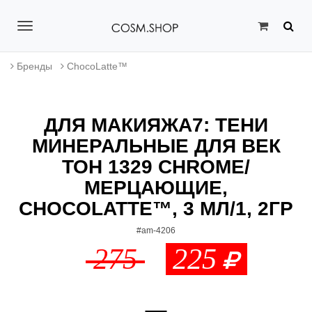
T
o
Бренды
ChocoLatte™
g
g
ДЛЯ МАКИЯЖА7: ТЕНИ
l
МИНЕРАЛЬНЫЕ ДЛЯ ВЕК
e
ТОН 1329 CHROME/
n
МЕРЦАЮЩИЕ,
a
CHOCOLATTE™, 3 МЛ/1, 2ГР
v
#am-4206
275
225
i
g
a