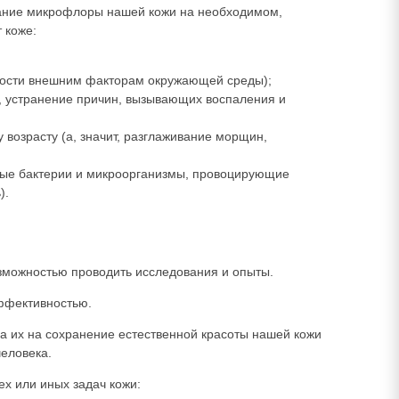
ржание микрофлоры нашей кожи на необходимом,
 коже:
мости внешним факторам окружающей среды);
й, устранение причин, вызывающих воспаления и
 возрасту (а, значит, разглаживание морщин,
рные бактерии и микроорганизмы, провоцирующие
).
зможностью проводить исследования и опыты.
ффективностью.
ла их на сохранение естественной красоты нашей кожи
человека.
х или иных задач кожи: