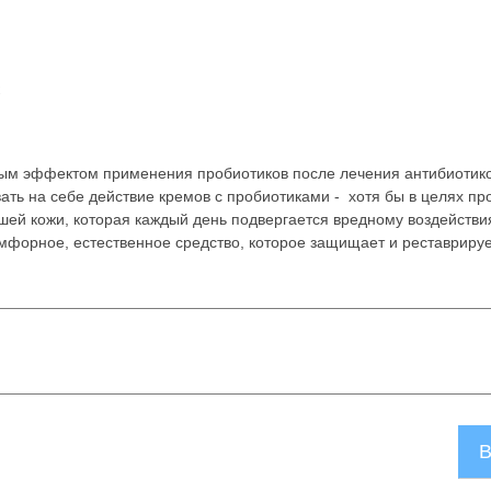
ным эффектом применения пробиотиков после лечения антибиотико
ать на себе действие кремов с пробиотиками - хотя бы в целях п
ашей кожи, которая каждый день подвергается вредному воздейств
омфорное, естественное средство, которое защищает и реставриру