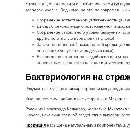
Ключевая цель косметики с пробиотическими культур
здоровом уровне. Ведь именно это, по современным 
Сохранение естественной увлажненности (а, зн
Быструю реконструкцию поврежденной гидролип
Сохранение стабильного уровня иммунных показ
другие негативные проявления на коже)
За счет естественной, комфортной среды, усиле
повышение упругости и гладкости кожи);
Выраженное патогенное воздействие при угрях
неприятные воспаления на коже и качественно у
Бактериология на стра
Разумеется, лучшие эликсиры красоты могут родитьс
Именно поэтому пробиотические кремы от
Микролиз
–
Родом из Наукограда Кольцово, косметика
Микролиз
с
и волос, исключив вредной воздействие выхлопных га
Продукция
насыщена натуральными компонентами,
л