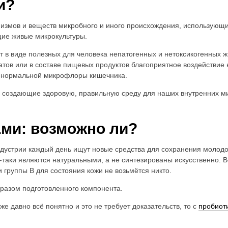
и?
низмов и веществ микробного и иного происхождения, использующи
щие живые микрокультуры.
 в виде полезных для человека непатогенных и нетоксикогенных
тов или в составе пищевых продуктов благоприятное воздействие 
и нормальной микрофлоры кишечника.
 создающие здоровую, правильную среду для наших внутренних ми
ами: возможно ли?
устрии каждый день ищут новые средства для сохранения молодости
аки являются натуральными, а не синтезированы искусственно. Ве
 группы В для состояния кожи не возьмётся никто.
разом подготовленного компонента.
е давно всё понятно и это не требует доказательств, то с
пробиот