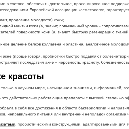
ами в составе: обеспечить длительное, пролонгированное подде
исследованиям Европейской ассоциации косметологов, гарантирует
ачит, продление молодости) кожи;
идной мантии кожи (а, значит, повышенный уровень сопротивляе
ателей поверхности кожи (а, значит, быструю регенерацию ткане
нное деление белков коллагена и эластина, аналогичное молодому
 и акне (проще говоря, пробиотики быстро подавляют болезнетво
страняют последствия акне – неровность, красноту, болезненность
же красоты
я только в научном мире, насыщенном знаниями, информацией, во
 это действительно работающие препараты с высокой степенью э
обрала в себя все достижения в области бактериологии и направи
зов, неправильного питания или внутренний неполадок организма 
изатами
, пробиотическими конструкциями, адаптированными для те