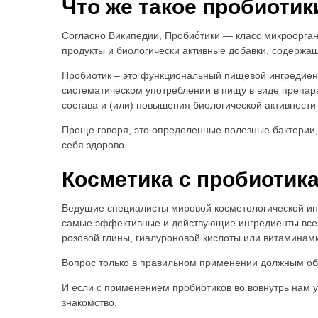
Что же такое пробиотик
Согласно Википедии, Пробио́тики — класс микроорга
продукты и биологически активные добавки, содержа
Пробиотик – это функциональный пищевой ингредиент
систематическом употреблении в пищу в виде препара
состава и (или) повышения биологической активност
Проще говоря, это определенные полезные бактерии,
себя здорово.
Косметика с пробиотик
Ведущие специалисты мировой косметологической инд
самые эффективные и действующие ингредиенты все-т
розовой глины, гиалуроновой кислоты или витаминами
Вопрос только в правильном применении должным об
И если с применением пробиотиков во вовнутрь нам уж
знакомство.