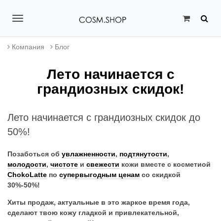
T
o
Компания
Блог
g
Лето начинается с
g
грандиозных скидок!
l
e
Лето начинается с грандиозных скидок до
n
50%!
a
Позаботься об
увлажненности
,
подтянутости
,
v
молодости
,
чистоте
и
свежести
кожи вместе с косметиой
ChokoLatte
по
супервыгодным ценам
со скидкой
i
30%-50%!
g
Хиты продаж, актуальные в это жаркое время года,
a
сделают твою кожу гладкой и привлекательной,