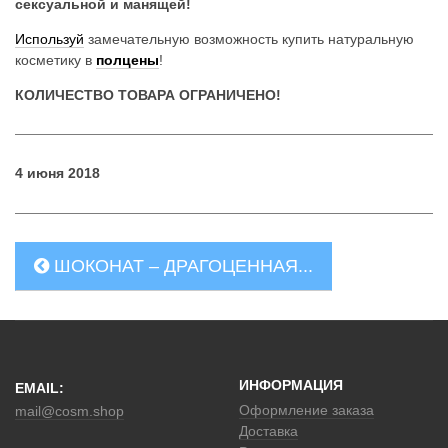
сексуальной и манящей!
t
Используй
замечательную возможность купить натуральную
i
косметику в
полцены
!
o
КОЛИЧЕСТВО ТОВАРА ОГРАНИЧЕНО!
n
4 июня 2018
ШОКОНАТ – ДРАГОЦЕННАЯ...
ИНФОРМАЦИЯ
EMAIL:
Оформление заказа
mail@cosm.shop
Доставка