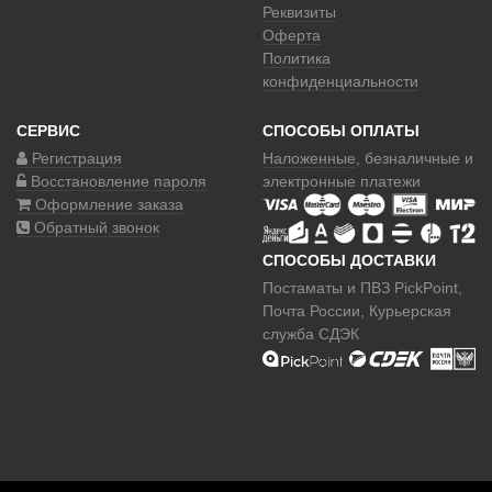
Реквизиты
g
Оферта
Политика
a
конфиденциальности
t
СЕРВИС
СПОСОБЫ ОПЛАТЫ
i
Регистрация
Наложенные
, безналичные и
Восстановление пароля
электронные платежи
o
Оформление заказа
n
Обратный звонок
СПОСОБЫ ДОСТАВКИ
Постаматы и ПВЗ PickPoint,
Почта России, Курьерская
служба СДЭК