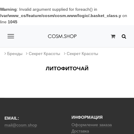
Warning
: Invalid argument supplied for foreach() in
/var/www_cs/feature/cosm/cosm.www/logic/.basket_class.y
on
line
1045
T
o
Бренды
Секрет Красоты
Секрет Красоты
g
ЛИТОФИТОЧАЙ
g
l
e
n
a
ИНФОРМАЦИЯ
EMAIL:
v
Оформление заказа
mail@cosm.shop
Доставка
i