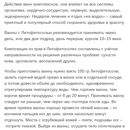
Действие ванн комплексное, они влияют на все системы
организма: сердечно-сосудистую, нервную, выделительную,
эндокринную. Недаром лечение и отдых «на водах» – самый
приятный и популярный способ сохранить здоровье и красоту.
Ванны с Литофитосолью рекомендуется принимать через
день, или два дня подряд, день перерыв, курсом 10–15 ванн.
Композиции из трав в Литофитосолях составлены с учётом
направленности на решения различных проблем: сухости
кожи, целлюлита, воспалений других.
Чтобы приготовить ванну нужно взять 100 гр Литофитосоли,
залить горячей водой прямо в ванне или в отдельной посуде,
а потом довести объём до необходимого, одновременно
отрегулировав температуру воды. Чем горячее ванна, тем
короче время процедуры – от 8 до 20 минут. Принимать ванну
следует не раньше, чем через час–полтора после еды. Во
время приёма ванны хорошо провести лёгкий массаж – от
кончиков пальцев ног до шеи, затем несколько минут
отдохнуть. Места с огрубевшей кожей – локти, подошвы ног –
потрите пемзой. Выйдя из ванны, осушите тело полотенцем и