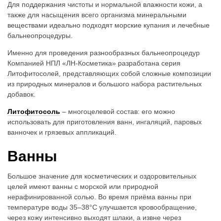
Для поддержания чистоты и нормальной влажности кожи, а
t
также для насыщения всего организма минеральными
веществами идеально подходят морские купания и лечебные
i
бальнеопроцедуры.
o
Именно для проведения разнообразных бальнеопроцедур
n
Компанией НПЛ «ЛН-Косметика» разработана серия
Литофитосолей, представляющих собой сложные композиции
из природных минералов и большого набора растительных
добавок.
Литофитосоль
– многоцелевой состав: его можно
использовать для приготовления ванн, ингаляций, паровых
ванночек и грязевых аппликаций.
Ванны
Большое значение для косметических и оздоровительных
целей имеют ванны с морской или природной
нерафинированной солью. Во время приёма ванны при
температуре воды 35–38°C улучшается кровообращение,
через кожу интенсивно выходят шлаки, а извне через