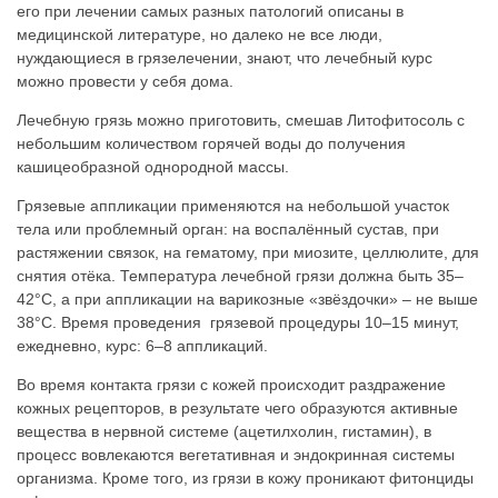
его при лечении самых разных патологий описаны в
медицинской литературе, но далеко не все люди,
нуждающиеся в грязелечении, знают, что лечебный курс
можно провести у себя дома.
Лечебную грязь можно приготовить, смешав Литофитосоль с
небольшим количеством горячей воды до получения
кашицеобразной однородной массы.
Грязевые аппликации применяются на небольшой участок
тела или проблемный орган: на воспалённый сустав, при
растяжении связок, на гематому, при миозите, целлюлите, для
снятия отёка. Температура лечебной грязи должна быть 35–
42°C, а при аппликации на варикозные «звёздочки» – не выше
38°C. Время проведения грязевой процедуры 10–15 минут,
ежедневно, курс: 6–8 аппликаций.
Во время контакта грязи с кожей происходит раздражение
кожных рецепторов, в результате чего образуются активные
вещества в нервной системе (ацетилхолин, гистамин), в
процесс вовлекаются вегетативная и эндокринная системы
организма. Кроме того, из грязи в кожу проникают фитонциды