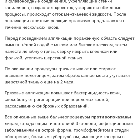
и флавоноидные соединения, укрепляющие стенки
капилляров, возрастает кровоток, ускоряются обменные
процессы, происходит отток межтканевой жидкости. После
аппликации ответные реакции организма продолжаются в
течение нескольких часов.
Перед проведением аппликации пораженную область следует
вымыть тёплой водой с мылом или Литокомплексом, затем
нанести лечебную грязь, сверху накрыть клеёнкой или
фольгой, утеплить шерстяной тканью.
По окончании процедуры грязь смывают или стирают
влажным полотенцем, затем обработанное место укутывают
шерстяной тканью ещё на 2 часа.
Грязевые аппликации повышают бактерицидность кожи,
способствуют регенерации при переломах костей,
рассасыванию фиброзных образований.
Все описанные выше бальнеопроцедуры
противопоказаны
лицам, страдающим гипертонией 3 степени, инфекционными
заболеваниями в острой форме, тромбофлебитом в стадии
обострения, больным туберкулёзом, имеющим каверны в