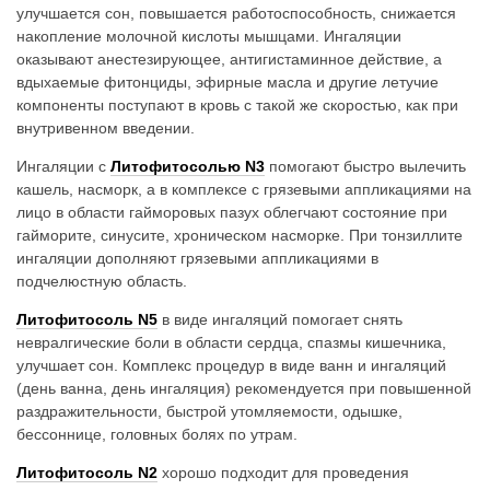
улучшается сон, повышается работоспособность, снижается
накопление молочной кислоты мышцами. Ингаляции
оказывают анестезирующее, антигистаминное действие, а
вдыхаемые фитонциды, эфирные масла и другие летучие
компоненты поступают в кровь с такой же скоростью, как при
внутривенном введении.
Ингаляции с
Литофитосолью N3
помогают быстро вылечить
кашель, насморк, а в комплексе с грязевыми аппликациями на
лицо в области гайморовых пазух облегчают состояние при
гайморите, синусите, хроническом насморке. При тонзиллите
ингаляции дополняют грязевыми аппликациями в
подчелюстную область.
Литофитосоль N5
в виде ингаляций помогает снять
невралгические боли в области сердца, спазмы кишечника,
улучшает сон. Комплекс процедур в виде ванн и ингаляций
(день ванна, день ингаляция) рекомендуется при повышенной
раздражительности, быстрой утомляемости, одышке,
бессоннице, головных болях по утрам.
Литофитосоль N2
хорошо подходит для проведения