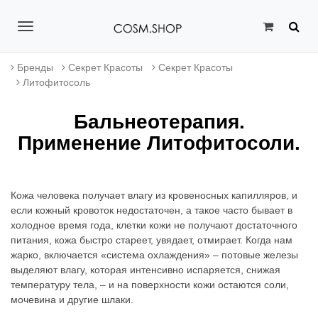
T
o
Бренды
Секрет Красоты
Секрет Красоты
g
Литофитосоль
g
Бальнеотерапия.
l
Применение Литофитосоли.
e
n
Кожа человека получает влагу из кровеносных капилляров, и
a
если кожный кровоток недостаточен, а такое часто бывает в
холодное время года, клетки кожи не получают достаточного
v
питания, кожа быстро стареет, увядает, отмирает. Когда нам
жарко, включается «система охлаждения» – потовые железы
i
выделяют влагу, которая интенсивно испаряется, снижая
g
температуру тела, – и на поверхности кожи остаются соли,
мочевина и другие шлаки.
a