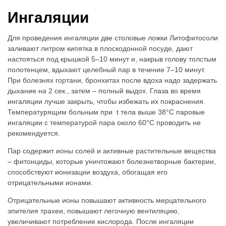
Ингаляции
Для проведения ингаляции две столовые ложки Литофитосоли
заливают литром кипятка в плоскодонной посуде, дают
настояться под крышкой 5–10 минут и, накрыв голову толстым
полотенцем, вдыхают целебный пар в течение 7–10 минут.
При болезнях гортани, бронхитах после вдоха надо задержать
дыхание на 2 сек., затем – полный выдох. Глаза во время
ингаляции лучше закрыть, чтобы избежать их покраснения.
Температурящим больным при t тела выше 38°C паровые
ингаляции с температурой пара около 60°C проводить не
рекомендуется.
Пар содержит ионы солей и активные растительные вещества
– фитонциды, которые уничтожают болезнетворные бактерии,
способствуют ионизации воздуха, обогащая его
отрицательными ионами.
Отрицательные ионы повышают активность мерцательного
эпителия трахеи, повышают легочную вентиляцию,
увеличивают потребление кислорода. После ингаляции