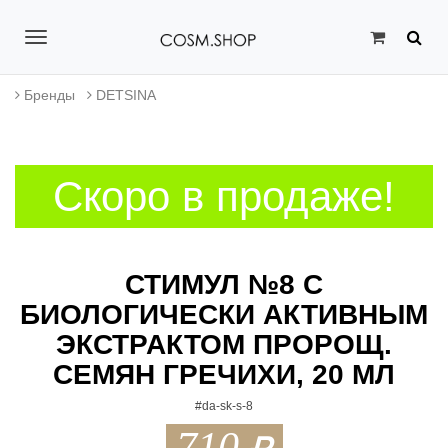
T
o
Бренды
DETSINA
g
g
Скоро в продаже!
l
e
n
СТИМУЛ №8 С
a
БИОЛОГИЧЕСКИ АКТИВНЫМ
v
ЭКСТРАКТОМ ПРОРОЩ.
i
СЕМЯН ГРЕЧИХИ, 20 МЛ
g
#da-sk-s-8
a
710