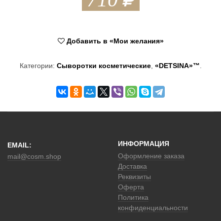
t
i
Добавить в «Мои желания»
o
n
Категории:
Сыворотки косметические
,
«DETSINA»™
.
ИНФОРМАЦИЯ
EMAIL:
Оформление заказа
mail@cosm.shop
Доставка
Реквизиты
Оферта
Политика
конфиденциальности