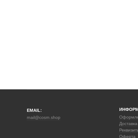
ИНФОР
EMAIL:
Оформле
mail@cosm.shop
Доставка
Реквизит
Оферта