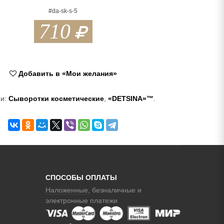
#da-sk-s-5
710
Добавить в «Мои желания»
ии:
Сыворотки косметические
,
«DETSINA»™
.
СПОСОБЫ ОПЛАТЫ
Наложенные
, безналичные и
электронные платежи