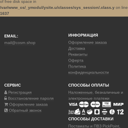
of free disk space in
/var/www_cs/_ymodul/ysite.u/classes/sys_session/.class.y
on line
1637
ИНФОРМАЦИЯ
EMAIL:
Оформление заказа
mail@cosm.shop
Доставка
Реквизиты
Оферта
Политика
конфиденциальности
СЕРВИС
СПОСОБЫ ОПЛАТЫ
Регистрация
Наложенные
, безналичные и
Восстановление пароля
электронные платежи
Оформление заказа
Обратный звонок
СПОСОБЫ ДОСТАВКИ
Постаматы и ПВЗ PickPoint,