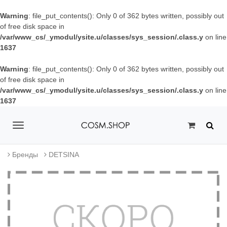
Warning
: file_put_contents(): Only 0 of 362 bytes written, possibly out
of free disk space in
/var/www_cs/_ymodul/ysite.u/classes/sys_session/.class.y
on line
1637
Warning
: file_put_contents(): Only 0 of 362 bytes written, possibly out
of free disk space in
/var/www_cs/_ymodul/ysite.u/classes/sys_session/.class.y
on line
1637
T
o
Бренды
DETSINA
g
g
l
e