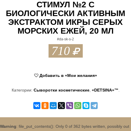
СТИМУЛ №2 С
БИОЛОГИЧЕСКИ АКТИВНЫМ
ЭКСТРАКТОМ ИКРЫ СЕРЫХ
МОРСКИХ ЕЖЕЙ, 20 МЛ
#da-sk-s-2
710
Добавить в «Мои желания»
Категории:
Сыворотки косметические
,
«DETSINA»™
.
Warning
: file_put_contents(): Only 0 of 362 bytes written, possibly out