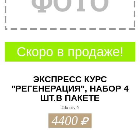
t
i
o
n
Скоро в продаже!
ЭКСПРЕСС КУРС
"РЕГЕНЕРАЦИЯ", НАБОР 4
ШТ.В ПАКЕТЕ
#da-sdv-9
4400