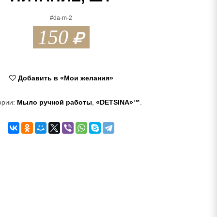
#da-m-2
150
Добавить в «Мои желания»
ории:
Мыло ручной работы
,
«DETSINA»™
.