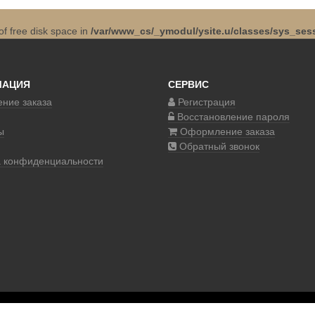
 of free disk space in
/var/www_cs/_ymodul/ysite.u/classes/sys_sess
МАЦИЯ
СЕРВИС
ние заказа
Регистрация
Восстановление пароля
ы
Оформление заказа
Обратный звонок
а конфиденциальности
© 2017–2020 COSM.SHOP