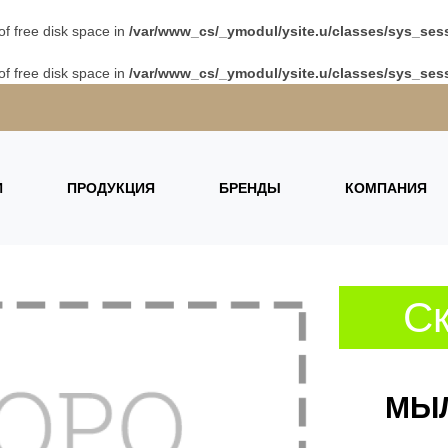
 of free disk space in
/var/www_cs/_ymodul/ysite.u/classes/sys_sess
 of free disk space in
/var/www_cs/_ymodul/ysite.u/classes/sys_sess
И
ПРОДУКЦИЯ
БРЕНДЫ
КОМПАНИЯ
Ск
МЫЛ