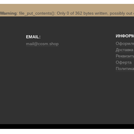
Warning
: file_put_contents(): Only 0 of 362 bytes written, possibly out
ИНФОР
EMAIL:
Оформле
mail@cosm.shop
Доставка
Реквизит
Оферта
Политик