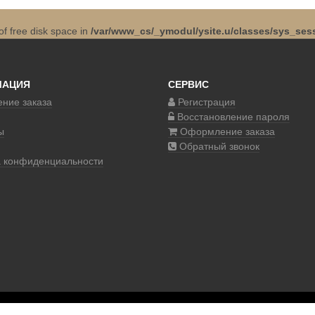
 of free disk space in
/var/www_cs/_ymodul/ysite.u/classes/sys_sess
МАЦИЯ
СЕРВИС
ние заказа
Регистрация
Восстановление пароля
ы
Оформление заказа
Обратный звонок
а конфиденциальности
© 2017–2020 COSM.SHOP