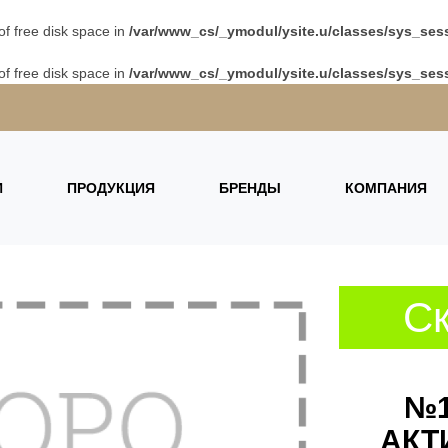
 of free disk space in
/var/www_cs/_ymodul/ysite.u/classes/sys_sess
 of free disk space in
/var/www_cs/_ymodul/ysite.u/classes/sys_sess
И
ПРОДУКЦИЯ
БРЕНДЫ
КОМПАНИЯ
Ск
№1
АКТ