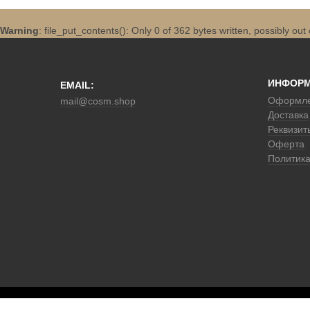
Warning
: file_put_contents(): Only 0 of 362 bytes written, possibly out
ИНФОР
EMAIL:
Оформле
mail@cosm.shop
Доставка
Реквизит
Оферта
Политик