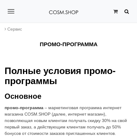
T
o
Сервис
g
ПРОМО-ПРОГРАММА
g
l
e
Полные условия промо-
n
программы
a
Основное
v
промо-программа
– маркетинговая программа интернет
i
магазина COSM.SHOP (далее, интернет магазин),
позволяющая новым клиентам получать скидку 30% на свой
g
первый заказ, а действующим клиентам получать до 50%
a
бонусов от стоимости заказов приглашенных клиентов.