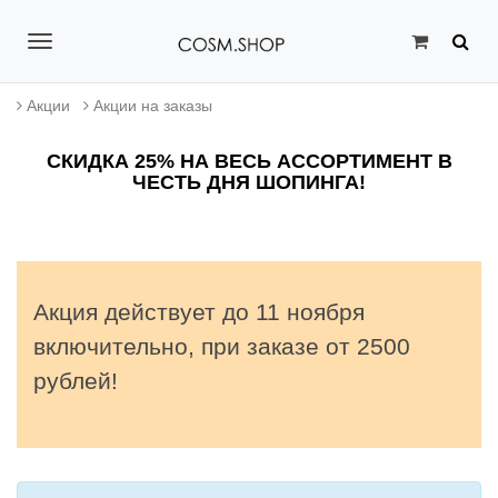
T
o
Акции
Акции на заказы
g
СКИДКА 25% НА ВЕСЬ АССОРТИМЕНТ В
g
ЧЕСТЬ ДНЯ ШОПИНГА!
l
e
n
Акция действует до 11 ноября
a
включительно, при заказе от 2500
v
рублей!
i
g
a