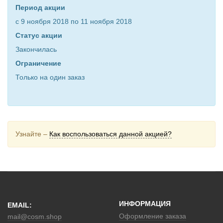
Период акции
t
с 9 ноября 2018 по 11 ноября 2018
i
Статус акции
o
Закончилась
n
Ограничение
Только на один заказ
Узнайте –
Как воспользоваться данной акцией?
ИНФОРМАЦИЯ
EMAIL:
Оформление заказа
mail@cosm.shop