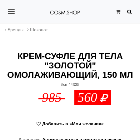
T
o
Бренды
Шоконат
g
g
КРЕМ-СУФЛЕ ДЛЯ ТЕЛА
l
"ЗОЛОТОЙ"
e
ОМОЛАЖИВАЮЩИЙ, 150 МЛ
n
#sn-44335
a
985
560
v
i
g
Добавить в «Мои желания»
a
Категории:
Антивозрастная и омолаживающая