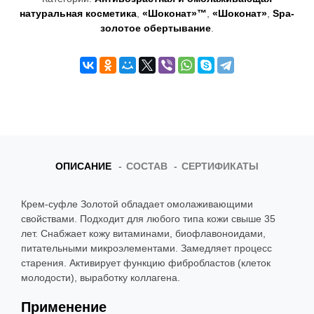
t
натуральная косметика
,
«Шоконат»™
,
«Шоконат»
,
Spa-
золотое обертывание
.
i
o
n
ОПИСАНИЕ
СОСТАВ
СЕРТИФИКАТЫ
Крем-суфле Золотой обладает омолаживающими
свойствами. Подходит для любого типа кожи свыше 35
лет. Снабжает кожу витаминами, биофлавоноидами,
питательными микроэлементами. Замедляет процесс
старения. Активирует функцию фибробластов (клеток
молодости), выработку коллагена.
Применение