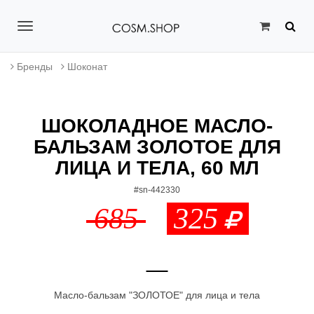
T
o
Бренды
Шоконат
g
g
ШОКОЛАДНОЕ МАСЛО-
l
БАЛЬЗАМ ЗОЛОТОЕ ДЛЯ
e
ЛИЦА И ТЕЛА, 60 МЛ
n
#sn-442330
a
685
325
v
i
g
Масло-бальзам "ЗОЛОТОЕ" для лица и тела
a