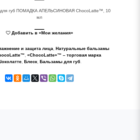
к для губ ПОМАДКА АПЕЛЬСИНОВАЯ ChocoLatte™, 10
мл
Добавить в «Мои желания»
лажнение и защита лица
,
Натуральные бальзамы
hocoLatte™
,
«ChocoLatte»™ – торговая марка
околатте
,
Блеск
,
Бальзамы для губ
.