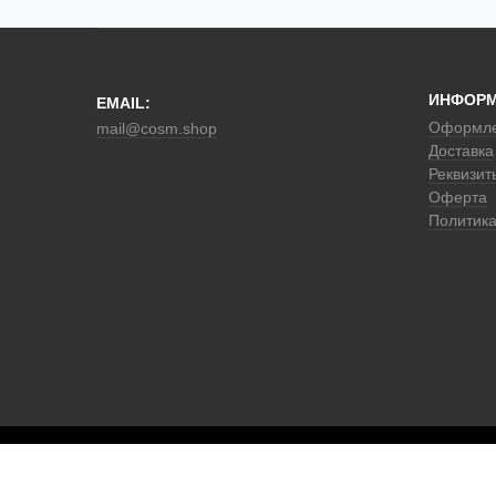
ИНФОР
EMAIL:
Оформле
mail@cosm.shop
Доставка
Реквизит
Оферта
Политик
Error: SQL Error: [1114: The table 'osys_statistics' is full]