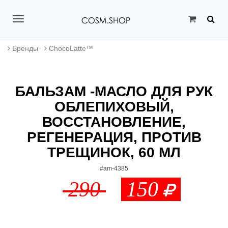
T
o
Бренды
ChocoLatte™
g
g
БАЛЬЗАМ -МАСЛО ДЛЯ РУК
l
ОБЛЕПИХОВЫЙ,
e
ВОССТАНОВЛЕНИЕ,
n
РЕГЕНЕРАЦИЯ, ПРОТИВ
a
ТРЕЩИНОК, 60 МЛ
v
#am-4385
290
150
i
g
a