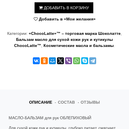
t
ДОБАВИТЬ В КОРЗИНУ
i
Добавить в «Мои желания»
o
Категории:
«ChocoLatte»™ – торговая марка Шоколатте
,
n
Бальзам масло для сухой кожи рук и кутикулы
ChocoLatte™
,
Косметические масла и бальзамы
.
ОПИСАНИЕ
СОСТАВ
ОТЗЫВЫ
МАСЛО-БАЛЬЗАМ для рук ОБЛЕПИХОВЫЙ
Для сухой кожи рук и кутикулы, глубоко питает, смягчает,