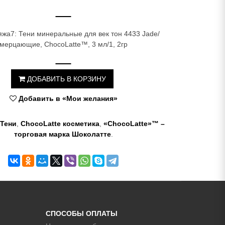
жа7: Тени минеральные для век тон 4433 Jade/
мерцающие, ChocoLatte™, 3 мл/1, 2гр
ДОБАВИТЬ В КОРЗИНУ
Добавить в «Мои желания»
Тени
,
ChocoLatte косметика
,
«ChocoLatte»™ –
торговая марка Шоколатте
.
СПОСОБЫ ОПЛАТЫ