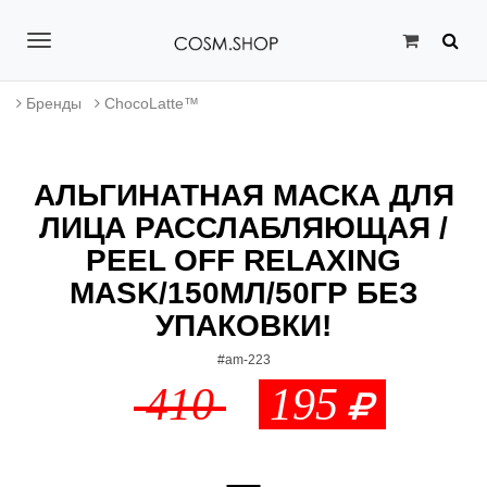
T
o
Бренды
ChocoLatte™
g
g
АЛЬГИНАТНАЯ МАСКА ДЛЯ
l
ЛИЦА РАССЛАБЛЯЮЩАЯ /
e
PEEL OFF RELAXING
n
MASK/150МЛ/50ГР БЕЗ
a
УПАКОВКИ!
v
#am-223
410
195
i
g
a