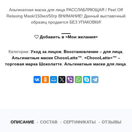
t
Альгинатная маска для лица РАССЛАБЛЯЮЩАЯ / Peel Off
i
Relaxing Mask/150мл/50гр ВНИМАНИЕ! Данный выставочный
образец продается БЕЗ УПАКОВКИ!
o
n
Добавить в «Мои желания»
Категории:
Уход за лицом
,
Восстановление – для лица
,
Альгинатные маски ChocoLatte™
,
«ChocoLatte»™ –
торговая марка Шоколатте
,
Альгинатные маски для лица
.
ОПИСАНИЕ
СОСТАВ
СЕРТИФИКАТЫ
ОТЗЫВЫ